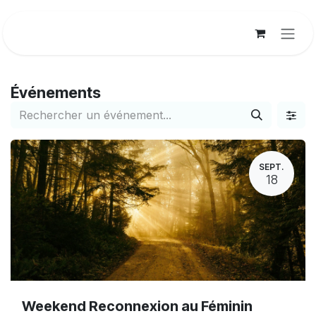
Se rendre au contenu
Événements
SEPT.
18
Weekend Reconnexion au Féminin