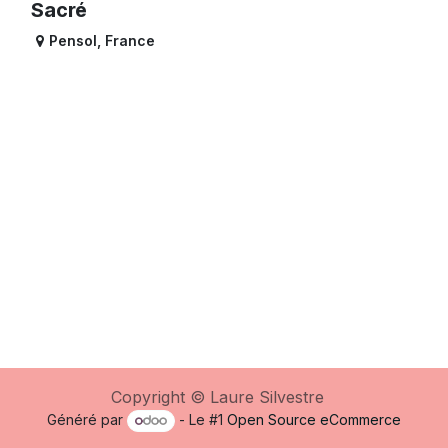
Sacré
Pensol
,
France
Copyright © Laure Silvestre
Généré par
- Le #1
Open Source eCommerce